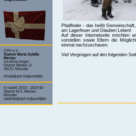
Pfadfinder - das heißt Gemeinschaft,
am Lagerfeuer und Glauben Leben!
Auf dieser Internetseite möchten w
vorstellen sowie Eltern die Möglic
einmal nachzuschauen.
CPD e.V.
Viel Vergnügen auf den folgenden Sei
Stamm Maria Sybilla
Merian
c/o Alicia Anger
Grüner Winkel 11
48151 Münster
icha[at]cpd-ms[punkt]de
© naidin 2010 - 2024 für
Stamm M.S. Merian,
Münster
naidin[at]cpd-ms[punkt]de